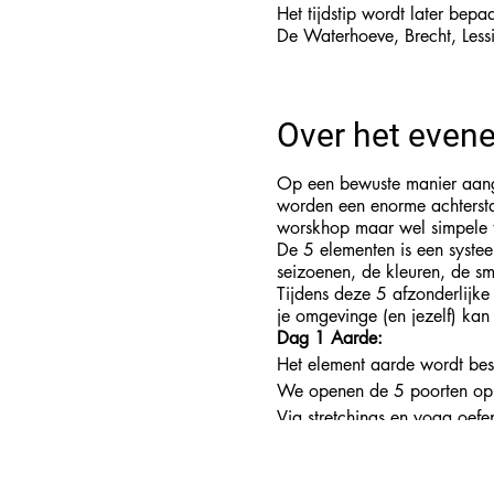
Het tijdstip wordt later bepa
De Waterhoeve, Brecht, Less
Over het even
Op een bewuste manier aanger
worden een enorme achtersta
worskhop maar wel simpele t
De 5 elementen is een systee
seizoenen, de kleuren, de sm
Tijdens deze 5 afzonderlijk
je omgevinge (en jezelf) kan
Dag 1 Aarde:
Het element aarde wordt bes
We openen de 5 poorten op h
Via stretchings en yoga oefe
De flow van de aarde meridi
Mediatie kom zeker ook aa