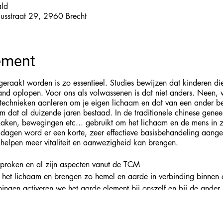
ald
iusstraat 29, 2960 Brecht
ement
aakt worden is zo essentieel. Studies bewijzen dat kinderen die 
nd oplopen. Voor ons als volwassenen is dat niet anders. Neen, w
echnieken aanleren om je eigen lichaam en dat van een ander be
m dat al duizende jaren bestaad. In de traditionele chinese gene
aken, bewegingen etc... gebruikt om het lichaam en de mens in zijn
e dagen word er een korte, zeer effectieve basisbehandeling aang
 helpen meer vitaliteit en aanwezigheid kan brengen.
proken en al zijn aspecten vanut de TCM
et lichaam en brengen zo hemel en aarde in verbinding binnen o
ningen activeren we het aarde element bij onszelf en bij de ander.
anen wordt besproken en toegepast (geen meridiaan studie).
n bod