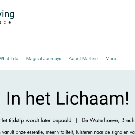
ving
nce
What I do
Magical Journeys
About Martine
More
In het Lichaam!
Het tijdstip wordt later bepaald
  |  
De Waterhoeve, Brech
 vanuit onze essentie, meer vitaliteit, luisteren naar de signalen v