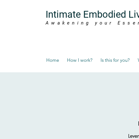
Intimate Embodied Li
Awakening your Esse
Home
How I work?
Is this for you?
Leven