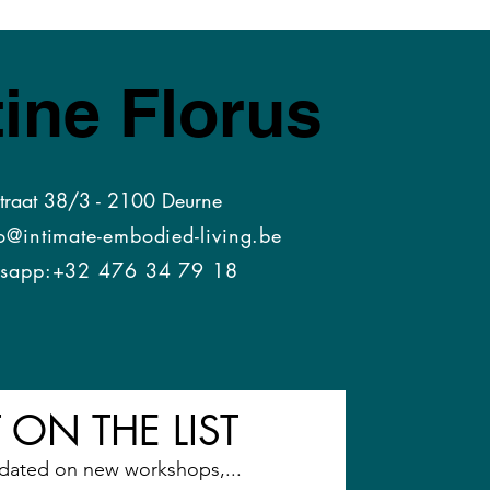
or je direkte omgeving.
7u30.
ine Florus
 Maart 2020).
ingnummer
straat 38/3 - 2100 Deurne
o@intimate-embodied-living.be
s
app:+32 476 34 79 18
 whatsapp.
 ON THE LIST
dated on new workshops,...